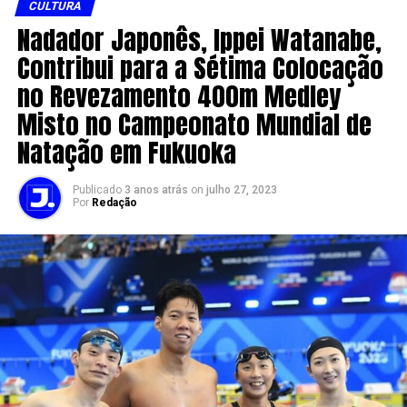
CULTURA
Nadador Japonês, Ippei Watanabe,
Contribui para a Sétima Colocação
no Revezamento 400m Medley
Misto no Campeonato Mundial de
Natação em Fukuoka
Publicado
3 anos atrás
on
julho 27, 2023
Por
Redação