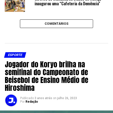
inaugurou uma “Cafeteria da Demência”
COMENTÁRIOS
ESPORTE
Jogador do Koryo brilha na
semifinal do Campeonato de
Beisebol de Ensino Médio de
Hiroshima
Publicado
3 anos atrás
on
julho 26, 2023
Por
Redação