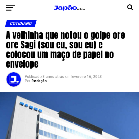
COTIDIANO
A velhinha que notou o golpe ore
ore Sagi (sou eu, sou eu) e
colocou um maço de papel no
envelope
Publicado
3 anos atrás
on
fevereiro 16, 2023
Por
Redação