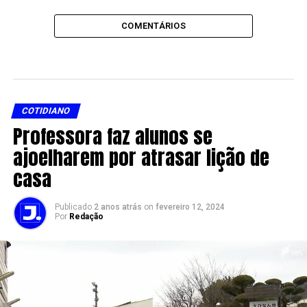
COMENTÁRIOS
COTIDIANO
Professora faz alunos se
ajoelharem por atrasar lição de
casa
Publicado
2 anos atrás
on
fevereiro 12, 2024
Por
Redação