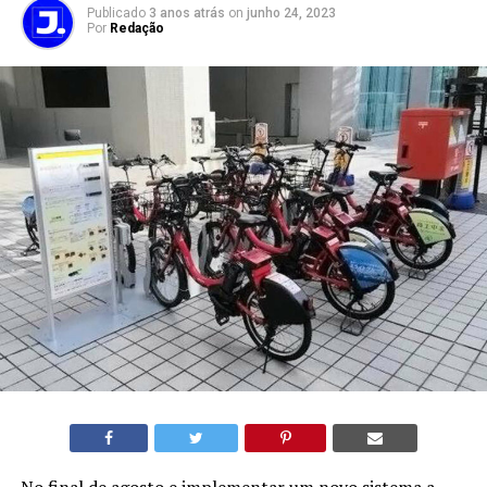
Publicado
3 anos atrás
on
junho 24, 2023
Por
Redação
No final de agosto e implementar um novo sistema a