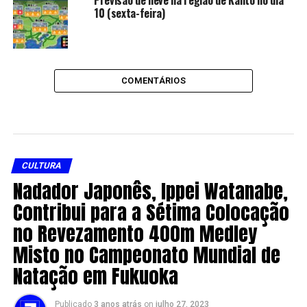
Previsão de neve na região de Kanto no dia
10 (sexta-feira)
COMENTÁRIOS
CULTURA
Nadador Japonês, Ippei Watanabe,
Contribui para a Sétima Colocação
no Revezamento 400m Medley
Misto no Campeonato Mundial de
Natação em Fukuoka
Publicado
3 anos atrás
on
julho 27, 2023