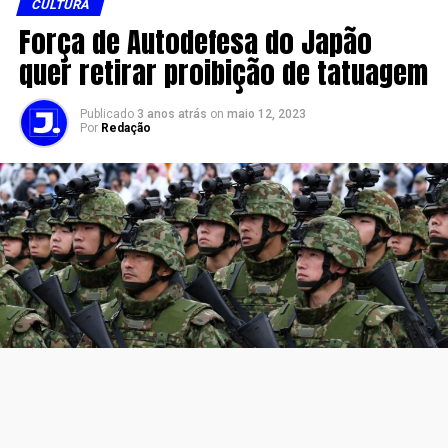
CULTURA
Força de Autodefesa do Japão
quer retirar proibição de tatuagem
Publicado
3 anos atrás
on
maio 12, 2023
Por
Redação