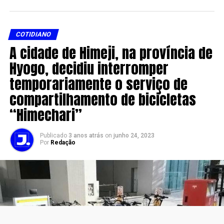
COTIDIANO
A cidade de Himeji, na província de
Hyogo, decidiu interromper
temporariamente o serviço de
compartilhamento de bicicletas
“Himechari”
Publicado
3 anos atrás
on
junho 24, 2023
Por
Redação