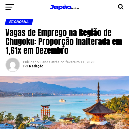
ECONOMIA
Vagas de Emprego na Região de
Chugoku: Proporção Inalterada em
1,61x em Dezembro
Publicado
3 anos atrás
on
fevereiro 11, 2023
Por
Redação