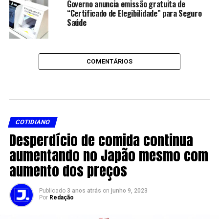
Governo anuncia emissão gratuita de
“Certificado de Elegibilidade” para Seguro
Saúde
COMENTÁRIOS
COTIDIANO
Desperdício de comida continua
aumentando no Japão mesmo com
aumento dos preços
Publicado
3 anos atrás
on
junho 9, 2023
Por
Redação