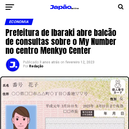
ECONOMIA
Prefeitura de Ibaraki abre balcão
de consultas sobre o My Number
no centro Menkyo Center
Publicado
3 anos atrás
on
fevereiro 12, 2023
Por
Redação