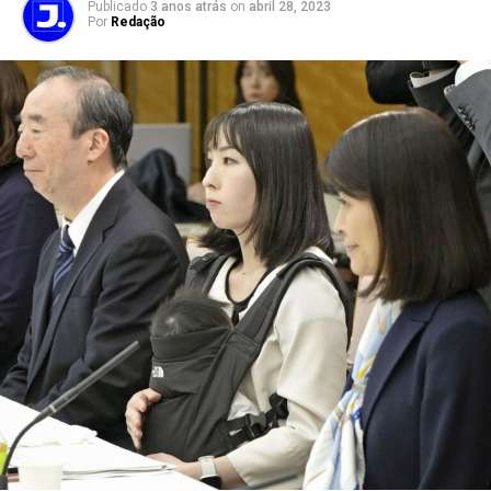
Publicado
3 anos atrás
on
abril 28, 2023
Por
Redação