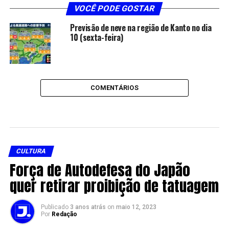
VOCÊ PODE GOSTAR
Previsão de neve na região de Kanto no dia
10 (sexta-feira)
COMENTÁRIOS
CULTURA
Força de Autodefesa do Japão
quer retirar proibição de tatuagem
Publicado
3 anos atrás
on
maio 12, 2023
Por
Redação