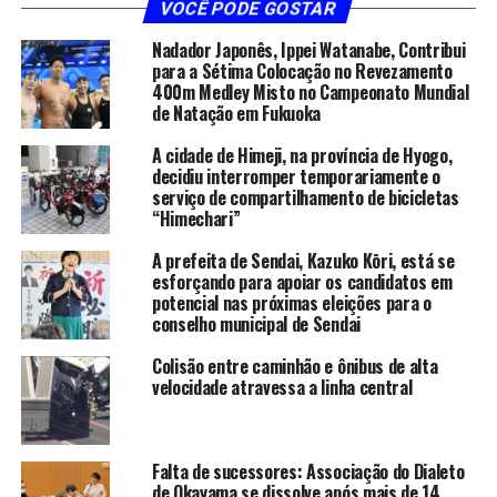
VOCÊ PODE GOSTAR
Nadador Japonês, Ippei Watanabe, Contribui
para a Sétima Colocação no Revezamento
400m Medley Misto no Campeonato Mundial
de Natação em Fukuoka
A cidade de Himeji, na província de Hyogo,
decidiu interromper temporariamente o
serviço de compartilhamento de bicicletas
“Himechari”
A prefeita de Sendai, Kazuko Kōri, está se
esforçando para apoiar os candidatos em
potencial nas próximas eleições para o
conselho municipal de Sendai
Colisão entre caminhão e ônibus de alta
velocidade atravessa a linha central
Falta de sucessores: Associação do Dialeto
de Okayama se dissolve após mais de 14