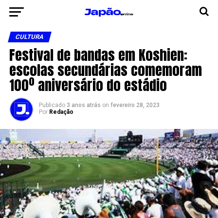
CULTURA
Festival de bandas em Koshien:
escolas secundárias comemoram
100º aniversário do estádio
Publicado
3 anos atrás
on
fevereiro 28, 2023
Por
Redação