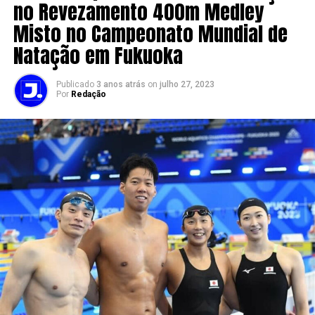
no Revezamento 400m Medley
Misto no Campeonato Mundial de
Natação em Fukuoka
Publicado
3 anos atrás
on
julho 27, 2023
Por
Redação