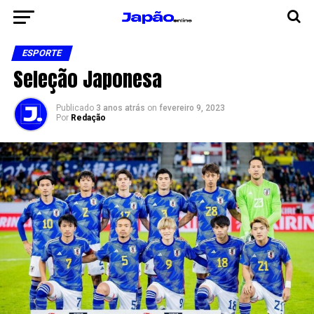
ESPORTE
Seleção Japonesa
Publicado
3 anos atrás
on
fevereiro 9, 2023
Por
Redação