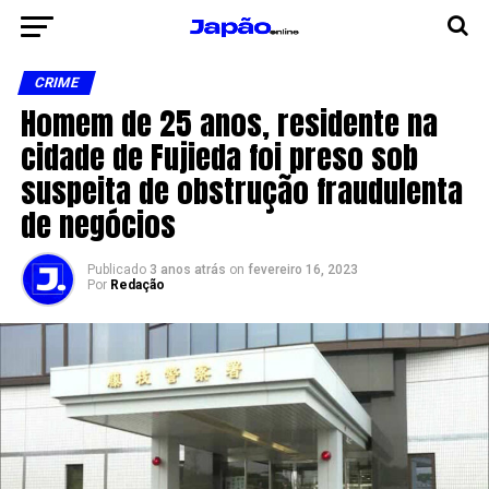
CRIME
Homem de 25 anos, residente na
cidade de Fujieda foi preso sob
suspeita de obstrução fraudulenta
de negócios
Publicado
3 anos atrás
on
fevereiro 16, 2023
Por
Redação