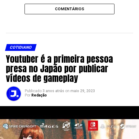
COMENTÁRIOS
COTIDIANO
Youtuber é a primeira pessoa
presa no Japão por publicar
vídeos de gameplay
Publicado
3 anos atrás
on
maio 29, 2023
Por
Redação