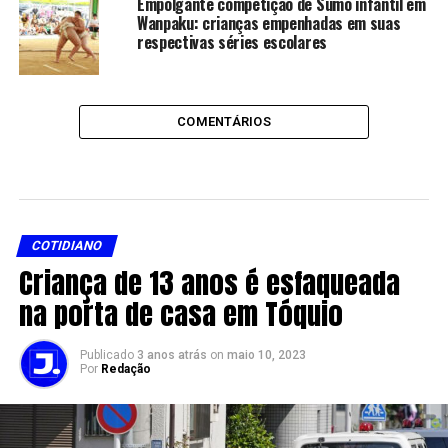
Empolgante competição de Sumô infantil em
Wanpaku: crianças empenhadas em suas
respectivas séries escolares
COMENTÁRIOS
COTIDIANO
Criança de 13 anos é esfaqueada
na porta de casa em Tóquio
Publicado
3 anos atrás
on
maio 10, 2023
Por
Redação