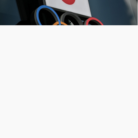
Só em 2021, foram condenados diversos executivos
japoneses em um escândalo de suborno envolvendo a
Comissão Olímpica de Tóquio e as Olimpíadas de 2020.
Entre os condenados, estão o ex-executivo da ADK
Holdings, Shigeharu Hisamatsu, e seu ex-assistente,
Toshiaki Tada. Eles receberam sentenças suspensas de
18 meses e um ano, respectivamente, por terem
subornado um membro da comissão olímpica. A
condenação não é apenas um golpe para os réus, mas