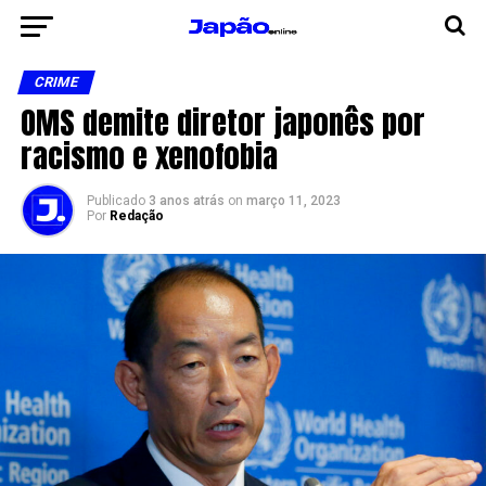
CRIME
OMS demite diretor japonês por
racismo e xenofobia
Publicado
3 anos atrás
on
março 11, 2023
Por
Redação