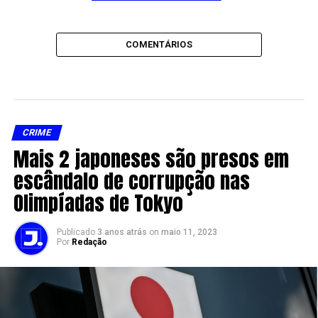
COMENTÁRIOS
CRIME
Mais 2 japoneses são presos em
escândalo de corrupção nas
Olimpíadas de Tokyo
Publicado
3 anos atrás
on
maio 11, 2023
Por
Redação