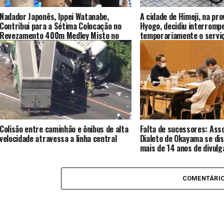
Nadador Japonês, Ippei Watanabe,
A cidade de Himeji, na pro
Contribui para a Sétima Colocação no
Hyogo, decidiu interromp
Revezamento 400m Medley Misto no
temporariamente o servi
Campeonato Mundial de Natação em
compartilhamento de bici
Fukuoka
“Himechari”
Colisão entre caminhão e ônibus de alta
Falta de sucessores: Ass
velocidade atravessa a linha central
Dialeto de Okayama se dis
mais de 14 anos de divul
encantadora
COMENTÁRI