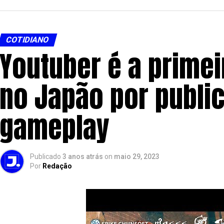
COTIDIANO
Youtuber é a prime
no Japão por public
gameplay
Publicado
3 anos atrás
on
maio 29, 2023
Por
Redação