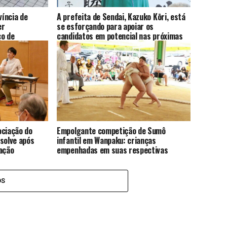
víncia de
A prefeita de Sendai, Kazuko Kōri, está
er
se esforçando para apoiar os
ço de
candidatos em potencial nas próximas
cletas
eleições para o conselho municipal de
Sendai
ociação do
Empolgante competição de Sumô
solve após
infantil em Wanpaku: crianças
gação
empenhadas em suas respectivas
séries escolares
OS