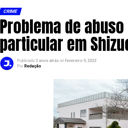
CRIME
Problema de abuso
particular em Shiz
Publicado
3 anos atrás
on
fevereiro 9, 2023
Por
Redação