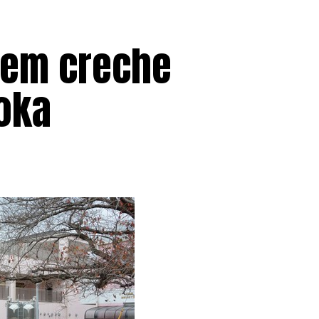
 em creche
uoka