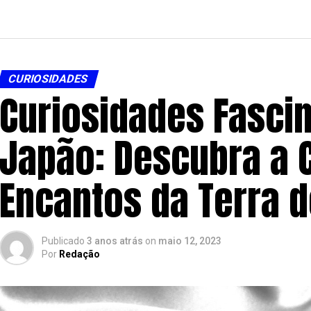
CURIOSIDADES
Curiosidades Fasci
Japão: Descubra a C
Encantos da Terra d
Publicado
3 anos atrás
on
maio 12, 2023
Por
Redação