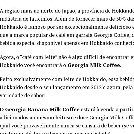
A região mais ao norte do Japão, a província de Hokkaido,
indústria de laticínios. Além de fornecer mais de 50% das
Hokkaido é famoso por ser excepcionalmente delicioso e
que a marca popular de café em garrafa Georgia Coffee,
bebida especial disponível apenas em Hokkaido conheci
Agora, o “café com leite” não é algo difícil de encontra
Hokkaido você encontrará o
Georgia Milk Coffee
.
Feito exclusivamente com leite de Hokkaido, essa bebid
Hokkaido desde o seu lançamento em 2012 e agora, pela
variedade de sabor!
O Georgia Banana Milk Coffee
estará à venda a partir
adicionados ao mesmo leitoso e doce Georgia Milk Coffee
qual você provavelmente nunca se cansará de beber (se v
misturar café, leite e banana na mesma bebida).