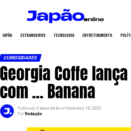
JAPÃO
ESTRANGEIROS
TECNOLOGIA
ENTRETENIMENTO
POLÍT
CURIOSIDADES
Georgia Coffe lança
com … Banana
Publicado
3 anos atrás
on
fevereiro 19, 2023
Por
Redação