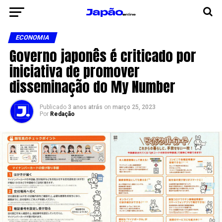
ECONOMIA
Governo japonês é criticado por
iniciativa de promover
disseminação do My Number
Publicado
3 anos atrás
on
março 25, 2023
Por
Redação