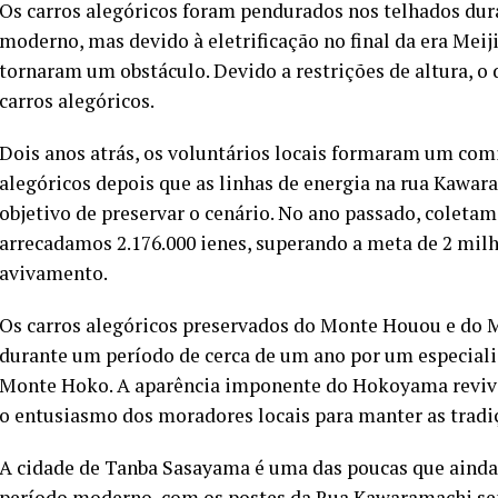
Os carros alegóricos foram pendurados nos telhados du
moderno, mas devido à eletrificação no final da era Meiji
tornaram um obstáculo. Devido a restrições de altura, o 
carros alegóricos.
Dois anos atrás, os voluntários locais formaram um com
alegóricos depois que as linhas de energia na rua Kawa
objetivo de preservar o cenário. No ano passado, colet
arrecadamos 2.176.000 ienes, superando a meta de 2 milhõ
avivamento.
Os carros alegóricos preservados do Monte Houou e do 
durante um período de cerca de um ano por um especiali
Monte Hoko. A aparência imponente do Hokoyama revivid
o entusiasmo dos moradores locais para manter as tradi
A cidade de Tanba Sasayama é uma das poucas que ainda
período moderno, com os postes da Rua Kawaramachi sen