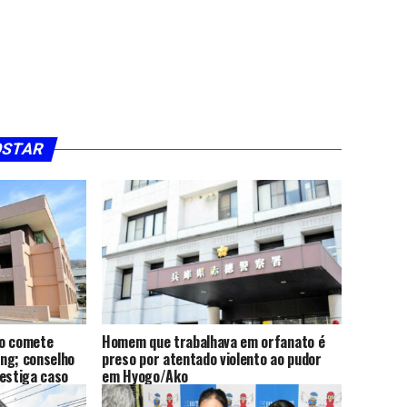
OSTAR
io comete
Homem que trabalhava em orfanato é
ing; conselho
preso por atentado violento ao pudor
vestiga caso
em Hyogo/Ako