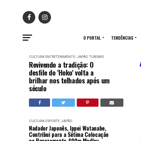
O PORTAL
TENDÊNCIAS
CULTURA
ENTRETENIMENTO
JAPÃO
TURISMO
Revivendo a tradição: O
desfile do 'Hoko' volta a
brilhar nos telhados após um
século
CULTURA
ESPORTE
JAPÃO
Nadador Japonês, Ippei Watanabe,
Contribui para a Sétima Colocação
no Revezamento 400m Medley