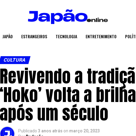
JAPÃO
ESTRANGEIROS
TECNOLOGIA
ENTRETENIMENTO
POLÍT
CULTURA
Revivendo a tradiçã
‘Hoko’ volta a brilh
após um século
Publicado
3 anos atrás
on
março 20, 2023