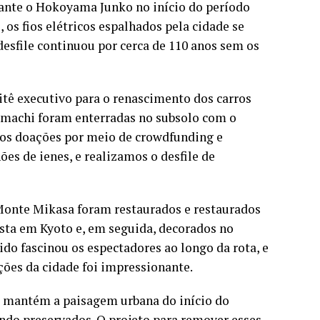
rante o Hokoyama Junko no início do período
, os fios elétricos espalhados pela cidade se
desfile continuou por cerca de 110 anos sem os
itê executivo para o renascimento dos carros
ramachi foram enterradas no subsolo com o
amos doações por meio de crowdfunding e
es de ienes, e realizamos o desfile de
Monte Mikasa foram restaurados e restaurados
sta em Kyoto e, em seguida, decorados no
o fascinou os espectadores ao longo da rota, e
ções da cidade foi impressionante.
 mantém a paisagem urbana do início do
do preservados. O projeto para remover esses