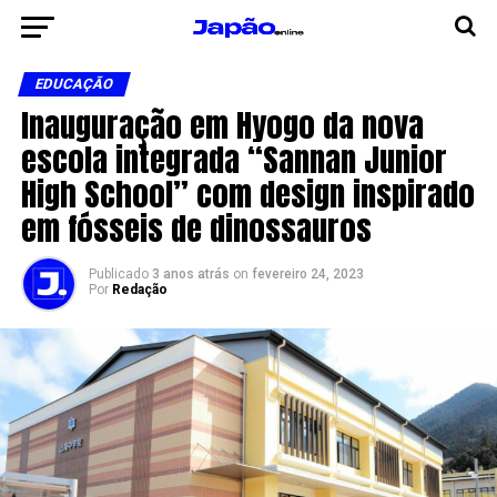
EDUCAÇÃO
Inauguração em Hyogo da nova
escola integrada “Sannan Junior
High School” com design inspirado
em fósseis de dinossauros
Publicado
3 anos atrás
on
fevereiro 24, 2023
Por
Redação