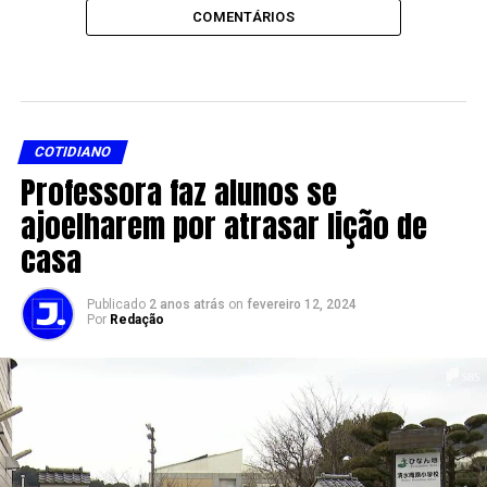
COMENTÁRIOS
COTIDIANO
Professora faz alunos se
ajoelharem por atrasar lição de
casa
Publicado
2 anos atrás
on
fevereiro 12, 2024
Por
Redação