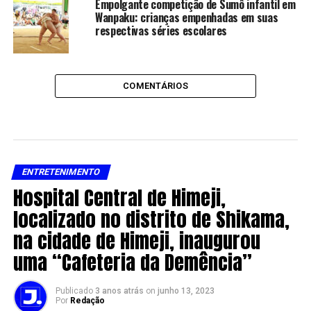
Empolgante competição de Sumô infantil em
Wanpaku: crianças empenhadas em suas
respectivas séries escolares
COMENTÁRIOS
ENTRETENIMENTO
Hospital Central de Himeji,
localizado no distrito de Shikama,
na cidade de Himeji, inaugurou
uma “Cafeteria da Demência”
Publicado
3 anos atrás
on
junho 13, 2023
Por
Redação