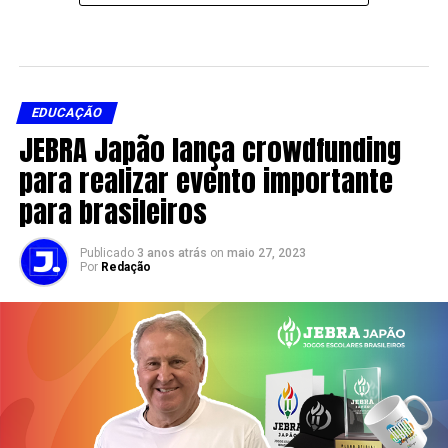
EDUCAÇÃO
JEBRA Japão lança crowdfunding
para realizar evento importante
para brasileiros
Publicado
3 anos atrás
on
maio 27, 2023
Por
Redação