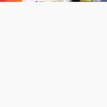
Neste sábado, 27, foi lançada a iniciativa de
financiamento coletivo do JEBRA Japão 2023, com o
objetivo principal de arrecadar fundos para tornar o
evento uma realidade.
O crowdfunding, também conhecido como
financiamento coletivo, consiste em obter capital para
projetos de interesse coletivo, por meio da contribuição
de diversas fontes de financiamento, sejam elas pessoas
físicas ou empresas.