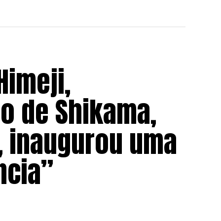
Himeji,
ito de Shikama,
i, inaugurou uma
ncia”