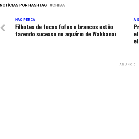
NOTÍCIAS POR HASHTAG
CHIBA
NÃO PERCA
À 
Filhotes de focas fofos e brancos estão
P
fazendo sucesso no aquário de Wakkanai
e
e
ANÚNCIO