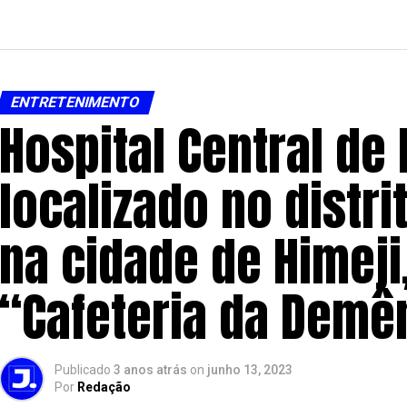
ENTRETENIMENTO
Hospital Central de 
localizado no distr
na cidade de Himej
“Cafeteria da Demê
Publicado
3 anos atrás
on
junho 13, 2023
Por
Redação