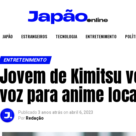
JAPÃO
ESTRANGEIROS
TECNOLOGIA
ENTRETENIMENTO
POLÍT
ENTRETENIMENTO
Jovem de Kimitsu v
voz para anime loca
Publicado
3 anos atrás
on
abril 6, 2023
Por
Redação