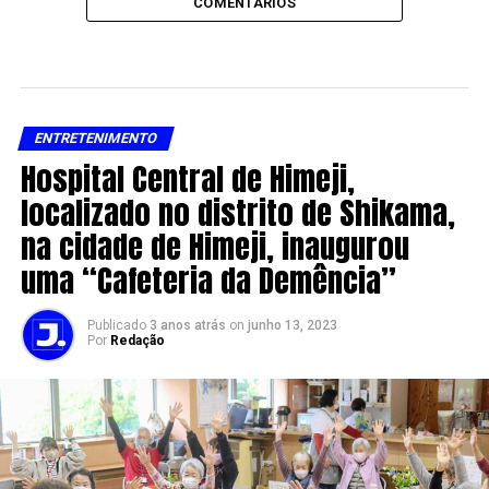
COMENTÁRIOS
ENTRETENIMENTO
Hospital Central de Himeji,
localizado no distrito de Shikama,
na cidade de Himeji, inaugurou
uma “Cafeteria da Demência”
Publicado
3 anos atrás
on
junho 13, 2023
Por
Redação