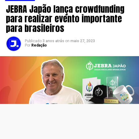
JEBRA Japão lança crowdfunding
para realizar evento importante
para brasileiros
Publicado
3 anos atrás
on
maio 27, 2023
Por
Redação