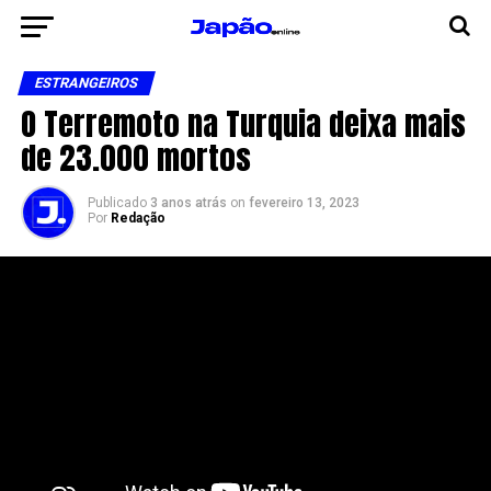
ESTRANGEIROS
O Terremoto na Turquia deixa mais
de 23.000 mortos
Publicado
3 anos atrás
on
fevereiro 13, 2023
Por
Redação