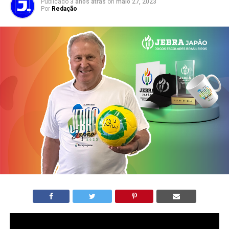
Publicado
3 anos atrás
on
maio 27, 2023
Por
Redação
Neste sábado, 27, foi lançada a iniciativa de