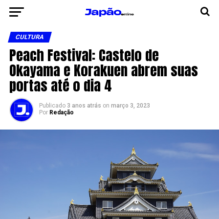
CULTURA
Peach Festival: Castelo de
Okayama e Korakuen abrem suas
portas até o dia 4
Publicado
3 anos atrás
on
março 3, 2023
Por
Redação