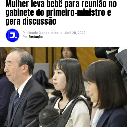
Mulher leva bebê para reunião no
gabinete do primeiro-ministro e
gera discussão
Publicado
3 anos atrás
on
abril 28, 2023
Por
Redação