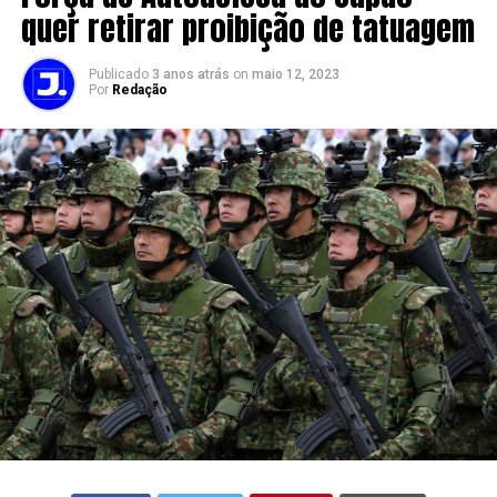
quer retirar proibição de tatuagem
Publicado
3 anos atrás
on
maio 12, 2023
Por
Redação