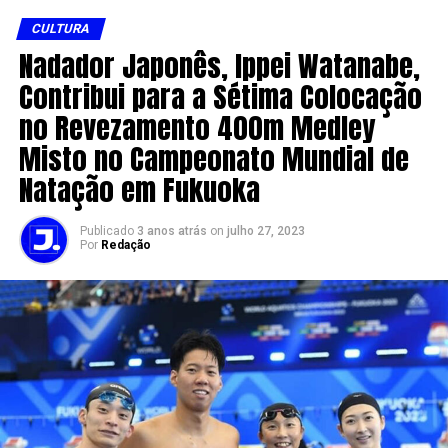
CULTURA
Nadador Japonês, Ippei Watanabe,
Contribui para a Sétima Colocação
no Revezamento 400m Medley
Misto no Campeonato Mundial de
Natação em Fukuoka
Publicado
3 anos atrás
on
julho 27, 2023
Por
Redação