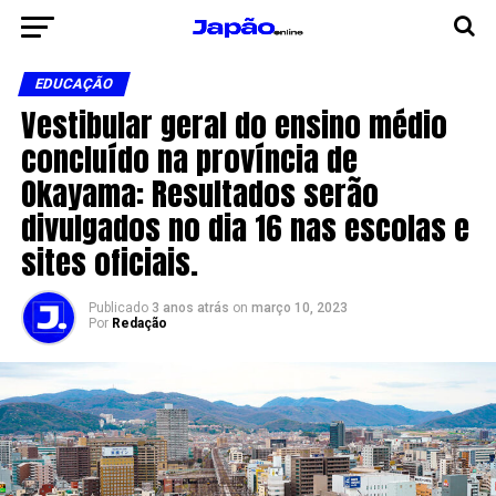
EDUCAÇÃO
Vestibular geral do ensino médio
concluído na província de
Okayama: Resultados serão
divulgados no dia 16 nas escolas e
sites oficiais.
Publicado
3 anos atrás
on
março 10, 2023
Por
Redação